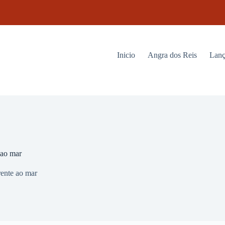
Inicio
Angra dos Reis
Lanç
 ao mar
rente ao mar