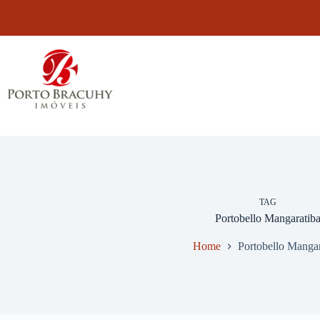
Pular
para
o
conteúdo
TAG
Portobello Mangaratib
Home
Portobello Mangar