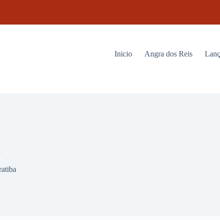
Inicio
Angra dos Reis
Lanç
a
atiba