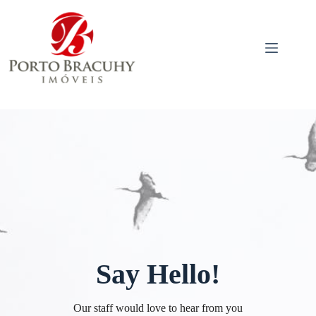
Pular
para
o
conteúdo
Say Hello!
Our staff would love to hear from you